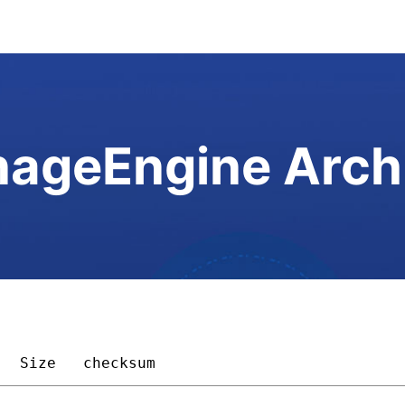
ageEngine Arch
Size 
checksum