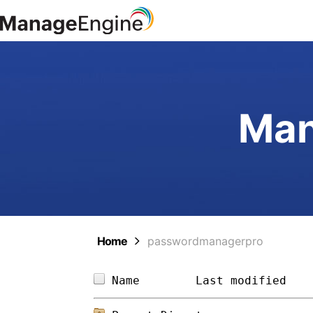
Man
Home
passwordmanagerpro
Name        
Last modified