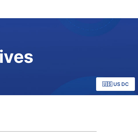
ives
🇺🇸 US DC