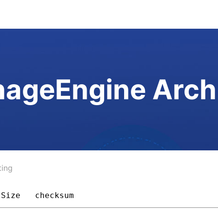
ageEngine Arch
ting
Size 
checksum