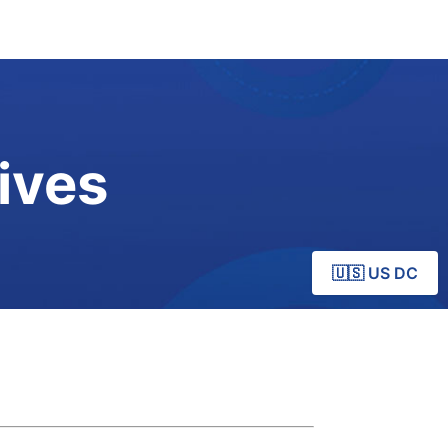
ives
🇺🇸 US DC